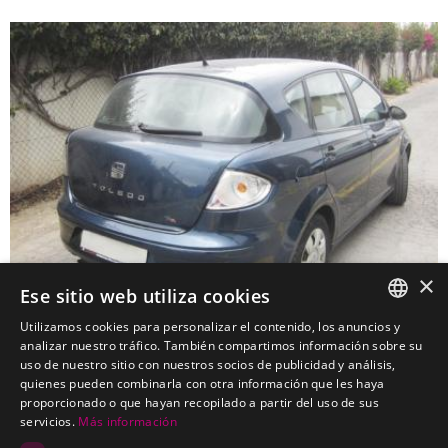
×
Ese sitio web utiliza cookies
Utilizamos cookies para personalizar el contenido, los anuncios y
SPANISH
analizar nuestro tráfico. También compartimos información sobre su
uso de nuestro sitio con nuestros socios de publicidad y análisis,
SEAT Toledo Berlina
PORTUGUESE
quienes pueden combinarla con otra información que les haya
Kits electricos económicos para SEAT Toledo Berlina
proporcionado o que hayan recopilado a partir del uso de sus
servicios.
Más información