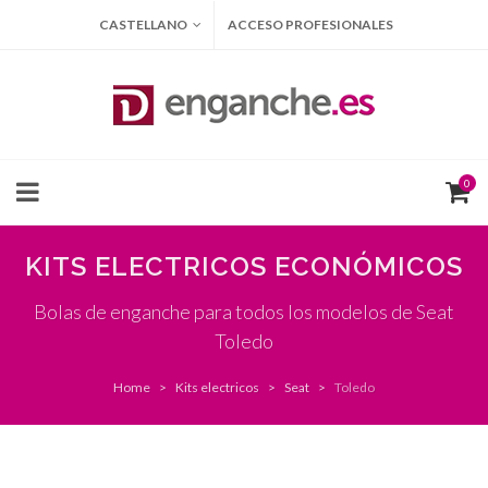
CASTELLANO
ACCESO PROFESIONALES
0
KITS ELECTRICOS ECONÓMICOS
Bolas de enganche para todos los modelos de Seat
Toledo
Home
Kits electricos
Seat
Toledo