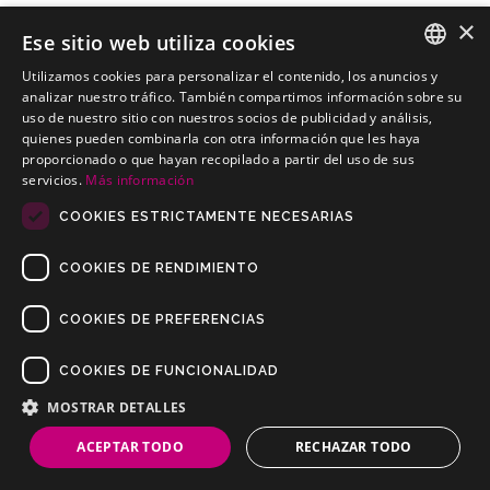
×
Ese sitio web utiliza cookies
Utilizamos cookies para personalizar el contenido, los anuncios y
SKODA Pick-up Furgoneta
SPANISH
analizar nuestro tráfico. También compartimos información sobre su
Kits electricos económicos para SKODA Pick-up Furgoneta
uso de nuestro sitio con nuestros socios de publicidad y análisis,
PORTUGUESE
quienes pueden combinarla con otra información que les haya
proporcionado o que hayan recopilado a partir del uso de sus
servicios.
Más información
COOKIES ESTRICTAMENTE NECESARIAS
COOKIES DE RENDIMIENTO
COOKIES DE PREFERENCIAS
COOKIES DE FUNCIONALIDAD
Copyrights © 2019 Todos los Derechos Reservados Dilusur, S.L.
Condiciones de Venta
/
Condiciones de Devolución
/
Aviso Legal
/
MOSTRAR DETALLES
Política de Privacidad
/
Política de Cookies
ACEPTAR TODO
RECHAZAR TODO