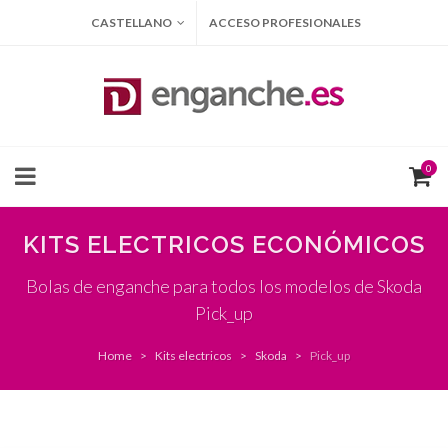
CASTELLANO
ACCESO PROFESIONALES
0
KITS ELECTRICOS ECONÓMICOS
Bolas de enganche para todos los modelos de Skoda
Pick_up
Home
Kits electricos
Skoda
Pick_up