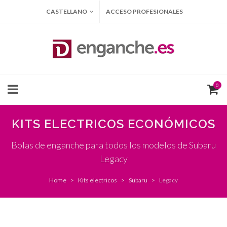
CASTELLANO
ACCESO PROFESIONALES
0
KITS ELECTRICOS ECONÓMICOS
Bolas de enganche para todos los modelos de Subaru
Legacy
Home
Kits electricos
Subaru
Legacy