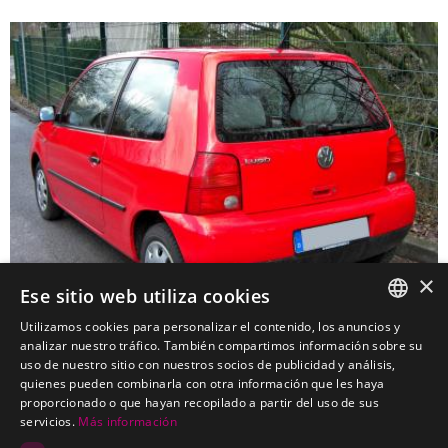
×
Ese sitio web utiliza cookies
Utilizamos cookies para personalizar el contenido, los anuncios y
SPANISH
analizar nuestro tráfico. También compartimos información sobre su
uso de nuestro sitio con nuestros socios de publicidad y análisis,
VOLKSWAGEN Lupo Turismo
PORTUGUESE
quienes pueden combinarla con otra información que les haya
Kits electricos económicos para VOLKSWAGEN Lupo Turismo
proporcionado o que hayan recopilado a partir del uso de sus
servicios.
Más información