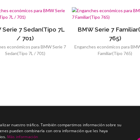
Serie 7 Sedan(Tipo 7L
BMW Serie 7 Familiar
/ 701)
765)
es económicos para BMW Serie 7
Enganches económicos para BMW
Sedan(Tipo 7L / 701)
Familiar(Tipo 765)
analizar nuestro tráfico. También compartimos información sobre su
quienes pueden combinarla con otra información que les haya
ios.
Más información