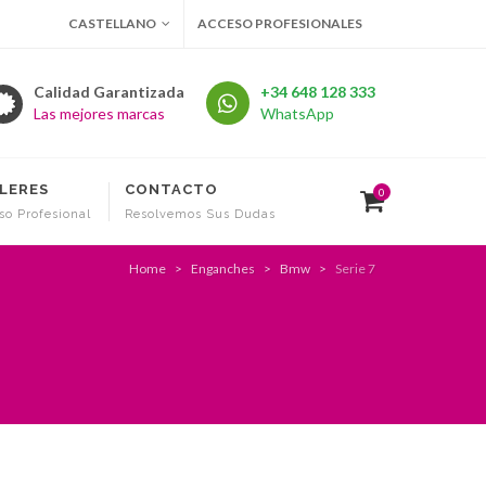
CASTELLANO
ACCESO PROFESIONALES
Calidad Garantizada
+34 648 128 333
Las mejores marcas
WhatsApp
LERES
CONTACTO
0
so Profesional
Resolvemos Sus Dudas
Home
Enganches
Bmw
Serie 7