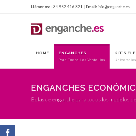
Llámenos:
+34 952 416 821 |
Email:
info@enganche.es
HOME
ENGANCHES
KIT´S EL
Para Todos Los Vehículos
Universales
ENGANCHES ECONÓMI
Bolas de enganche para todos los modelos d