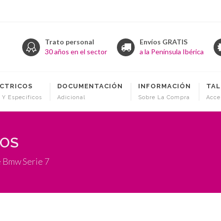
Trato personal
Envíos GRATIS
30 años en el sector
a la Península Ibérica
ÉCTRICOS
DOCUMENTACIÓN
INFORMACIÓN
TAL
 Y Específicos
Adicional
Sobre La Compra
Acce
COS
e Bmw Serie 7