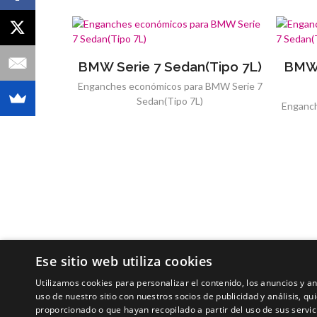
BMW Serie 7 Sedan(Tipo 7L)
BMW 
Enganches económicos para BMW Serie 7
Sedan(Tipo 7L)
Enganch
Ese sitio web utiliza cookies
Utilizamos cookies para personalizar el contenido, los anuncios y 
uso de nuestro sitio con nuestros socios de publicidad y análisis, 
proporcionado o que hayan recopilado a partir del uso de sus servic