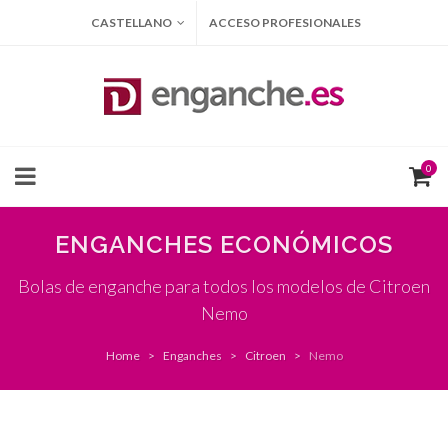
CASTELLANO
ACCESO PROFESIONALES
0
ENGANCHES ECONÓMICOS
Bolas de enganche para todos los modelos de Citroen
Nemo
Home
Enganches
Citroen
Nemo