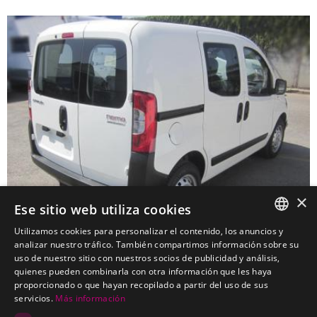
×
Ese sitio web utiliza cookies
Utilizamos cookies para personalizar el contenido, los anuncios y
SPANISH
analizar nuestro tráfico. También compartimos información sobre su
uso de nuestro sitio con nuestros socios de publicidad y análisis,
CITROEN Nemo Furgon
PORTUGUESE
quienes pueden combinarla con otra información que les haya
Enganches económicos para CITROEN Nemo Furgon
proporcionado o que hayan recopilado a partir del uso de sus
servicios.
Más información