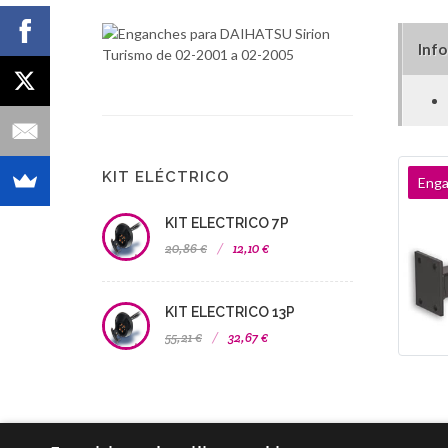
Inf
KIT ELÉCTRICO
Enga
KIT ELECTRICO 7P
20,86 €
12,10 €
KIT ELECTRICO 13P
55,21 €
32,67 €
Agr