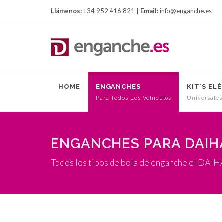
Llámenos:
+34 952 416 821 |
Email:
info@enganche.es
HOME
ENGANCHES
KIT´S EL
Para Todos Los Vehículos
Universales
ENGANCHES PARA DAIHA
Todos los tipos de bola de enganche el DAI