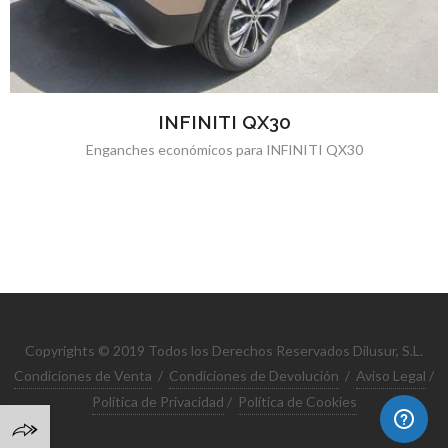
INFINITI QX30
Enganches económicos para INFINITI QX30
Copyrights © 2019 Todos los Derechos Reservados Dilusur, S.L.
Condiciones de Venta
/
Condiciones de Devolución
/
Aviso Legal
/
Política de Privacidad
/
Política de Cookies