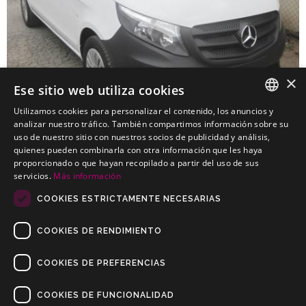
×
Ese sitio web utiliza cookies
Utilizamos cookies para personalizar el contenido, los anuncios y
SPANISH
analizar nuestro tráfico. También compartimos información sobre su
uso de nuestro sitio con nuestros socios de publicidad y análisis,
MERCEDES Vito
PORTUGUESE
quienes pueden combinarla con otra información que les haya
Enganches económicos para MERCEDES Vito
proporcionado o que hayan recopilado a partir del uso de sus
servicios.
Más información
COOKIES ESTRICTAMENTE NECESARIAS
COOKIES DE RENDIMIENTO
COOKIES DE PREFERENCIAS
COOKIES DE FUNCIONALIDAD
Copyrights © 2019 Todos los Derechos Reservados Dilusur, S.L.