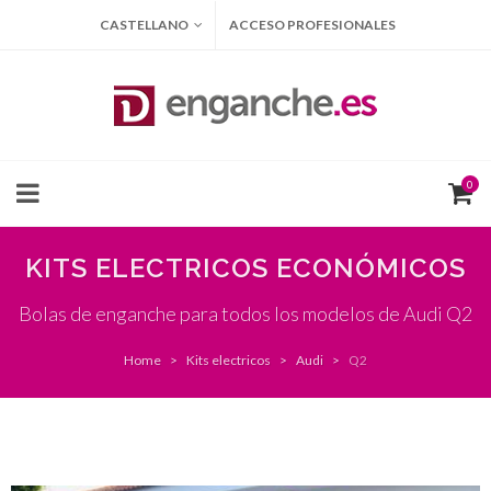
CASTELLANO
ACCESO PROFESIONALES
0
KITS ELECTRICOS ECONÓMICOS
Bolas de enganche para todos los modelos de Audi Q2
Home
Kits electricos
Audi
Q2