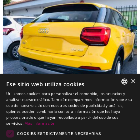
×
Ese sitio web utiliza cookies
Utilizamos cookies para personalizar el contenido, los anuncios y
SPANISH
analizar nuestro tráfico. También compartimos información sobre su
uso de nuestro sitio con nuestros socios de publicidad y análisis,
AUDI Q2 SUV
PORTUGUESE
quienes pueden combinarla con otra información que les haya
Kits electricos económicos para AUDI Q2 SUV
proporcionado o que hayan recopilado a partir del uso de sus
servicios.
Más información
COOKIES ESTRICTAMENTE NECESARIAS