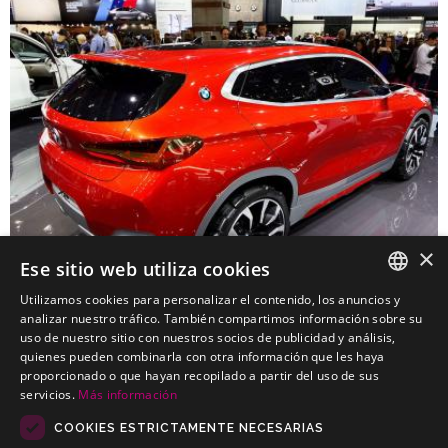
×
Ese sitio web utiliza cookies
Utilizamos cookies para personalizar el contenido, los anuncios y
SPANISH
analizar nuestro tráfico. También compartimos información sobre su
uso de nuestro sitio con nuestros socios de publicidad y análisis,
BMW X2 SUV
PORTUGUESE
quienes pueden combinarla con otra información que les haya
Kits electricos económicos para BMW X2 SUV
proporcionado o que hayan recopilado a partir del uso de sus
servicios.
Más información
COOKIES ESTRICTAMENTE NECESARIAS