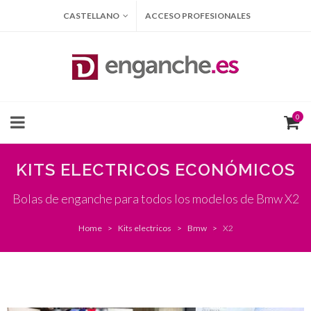
CASTELLANO
ACCESO PROFESIONALES
0
KITS ELECTRICOS ECONÓMICOS
Bolas de enganche para todos los modelos de Bmw X2
Home
Kits electricos
Bmw
X2