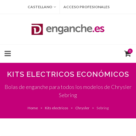
CASTELLANO
ACCESO PROFESIONALES
0
KITS ELECTRICOS ECONÓMICOS
Bolas de enganche para todos los modelos de Chrysler
Sebring
Home
Kits electricos
Chrysler
Sebring