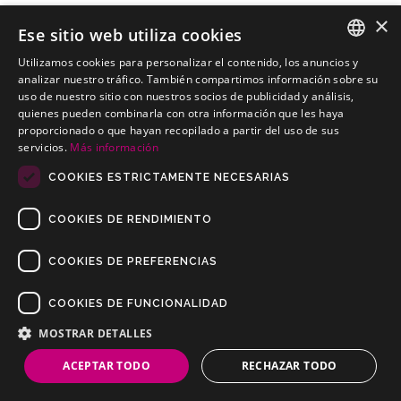
×
Ese sitio web utiliza cookies
Utilizamos cookies para personalizar el contenido, los anuncios y
CHRYSLER Sebring Sedan
SPANISH
analizar nuestro tráfico. También compartimos información sobre su
Kits electricos económicos para CHRYSLER Sebring Sedan
uso de nuestro sitio con nuestros socios de publicidad y análisis,
PORTUGUESE
quienes pueden combinarla con otra información que les haya
proporcionado o que hayan recopilado a partir del uso de sus
servicios.
Más información
COOKIES ESTRICTAMENTE NECESARIAS
COOKIES DE RENDIMIENTO
COOKIES DE PREFERENCIAS
COOKIES DE FUNCIONALIDAD
Copyrights © 2019 Todos los Derechos Reservados Dilusur, S.L.
Condiciones de Venta
/
Condiciones de Devolución
/
Aviso Legal
/
MOSTRAR DETALLES
Política de Privacidad
/
Política de Cookies
ACEPTAR TODO
RECHAZAR TODO