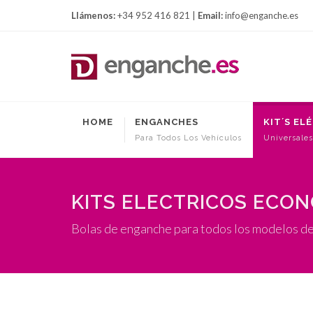
Llámenos:
+34 952 416 821 |
Email:
info@enganche.es
HOME
ENGANCHES
KIT´S EL
Para Todos Los Vehículos
Universales
KITS ELECTRICOS ECO
Bolas de enganche para todos los modelos d