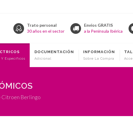
Trato personal
Envíos GRATIS
30 años en el sector
a la Península Ibérica
ÉCTRICOS
DOCUMENTACIÓN
INFORMACIÓN
TAL
 Y Específicos
Adicional
Sobre La Compra
Acce
NÓMICOS
e Citroen Berlingo