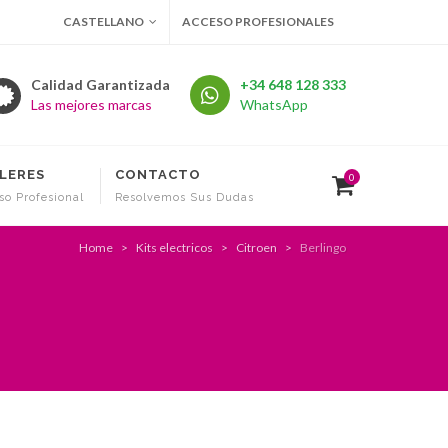
CASTELLANO
ACCESO PROFESIONALES
Calidad Garantizada
+34 648 128 333
Las mejores marcas
WhatsApp
LERES
CONTACTO
0
so Profesional
Resolvemos Sus Dudas
Home
Kits electricos
Citroen
Berlingo