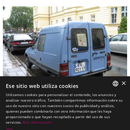
×
Ese sitio web utiliza cookies
Utilizamos cookies para personalizar el contenido, los anuncios y
SPANISH
analizar nuestro tráfico. También compartimos información sobre su
uso de nuestro sitio con nuestros socios de publicidad y análisis,
CITROEN C 15 Furgon
PORTUGUESE
quienes pueden combinarla con otra información que les haya
Kits electricos económicos para CITROEN C 15 Furgon
proporcionado o que hayan recopilado a partir del uso de sus
servicios.
Más información