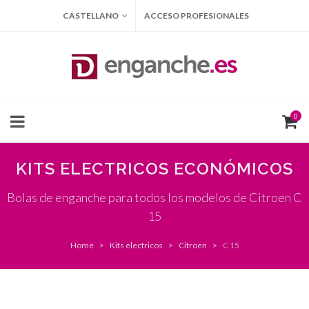
CASTELLANO
ACCESO PROFESIONALES
0
KITS ELECTRICOS ECONÓMICOS
Bolas de enganche para todos los modelos de Citroen C
15
Home
Kits electricos
Citroen
C 15