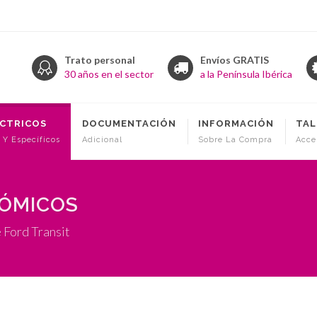
Trato personal
Envíos GRATIS
30 años en el sector
a la Península Ibérica
ÉCTRICOS
DOCUMENTACIÓN
INFORMACIÓN
TAL
 Y Específicos
Adicional
Sobre La Compra
Acce
NÓMICOS
 Ford Transit