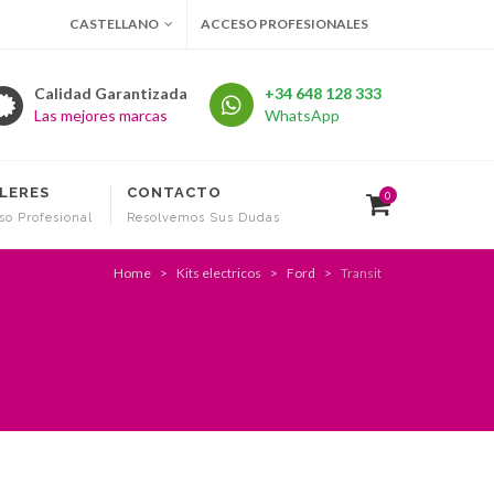
CASTELLANO
ACCESO PROFESIONALES
Calidad Garantizada
+34 648 128 333
Las mejores marcas
WhatsApp
LERES
CONTACTO
0
so Profesional
Resolvemos Sus Dudas
Home
Kits electricos
Ford
Transit