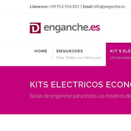
Llámenos:
+34 952 416 821 |
Email:
info@enganche.es
HOME
ENGANCHES
KIT´S EL
Para Todos Los Vehículos
Universales
KITS ELECTRICOS ECO
Bolas de enganche para todos los modelos de