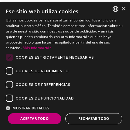
×
Ese sitio web utiliza cookies
Utilizamos cookies para personalizar el contenido, los anuncios y
HYUNDAI Amica Prime Turismo
SPANISH
analizar nuestro tráfico. También compartimos información sobre su
Kits electricos económicos para HYUNDAI Amica Prime Turismo
uso de nuestro sitio con nuestros socios de publicidad y análisis,
PORTUGUESE
quienes pueden combinarla con otra información que les haya
proporcionado o que hayan recopilado a partir del uso de sus
servicios.
Más información
COOKIES ESTRICTAMENTE NECESARIAS
COOKIES DE RENDIMIENTO
COOKIES DE PREFERENCIAS
COOKIES DE FUNCIONALIDAD
Copyrights © 2019 Todos los Derechos Reservados Dilusur, S.L.
Condiciones de Venta
/
Condiciones de Devolución
/
Aviso Legal
/
MOSTRAR DETALLES
Política de Privacidad
/
Política de Cookies
ACEPTAR TODO
RECHAZAR TODO