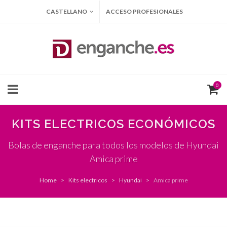
CASTELLANO
ACCESO PROFESIONALES
0
KITS ELECTRICOS ECONÓMICOS
Bolas de enganche para todos los modelos de Hyundai
Amica prime
Home
Kits electricos
Hyundai
Amica prime