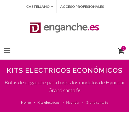
CASTELLANO
ACCESO PROFESIONALES
0
KITS ELECTRICOS ECONÓMICOS
Bolas de enganche para todos los modelos de Hyundai
Grand santa fe
Home
Kits electricos
Hyundai
Grand santa fe