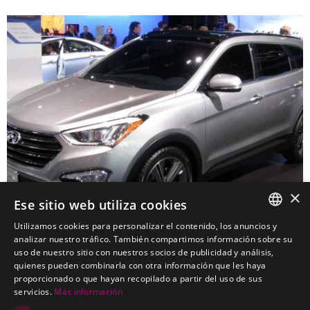
×
Ese sitio web utiliza cookies
Utilizamos cookies para personalizar el contenido, los anuncios y
SPANISH
analizar nuestro tráfico. También compartimos información sobre su
uso de nuestro sitio con nuestros socios de publicidad y análisis,
HYUNDAI Grand Santa Fe Todoterreno
PORTUGUESE
quienes pueden combinarla con otra información que les haya
Kits electricos económicos para HYUNDAI Grand Santa Fe
proporcionado o que hayan recopilado a partir del uso de sus
Todoterreno
servicios.
Más información