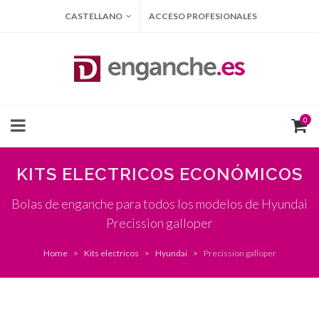
CASTELLANO
ACCESO PROFESIONALES
0
KITS ELECTRICOS ECONÓMICOS
Bolas de enganche para todos los modelos de Hyundai
Precission galloper
Home
Kits electricos
Hyundai
Precission galloper