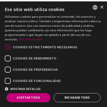
×
Ese sitio web utiliza cookies
Utilizamos cookies para personalizar el contenido, los anuncios y
SPANISH
analizar nuestro tráfico. También compartimos información sobre su
HYUNDAI Precission Galloper SUV
uso de nuestro sitio con nuestros socios de publicidad y análisis,
PORTUGUESE
Kits electricos económicos para HYUNDAI Precission Galloper
quienes pueden combinarla con otra información que les haya
SUV
proporcionado o que hayan recopilado a partir del uso de sus
servicios.
Más información
COOKIES ESTRICTAMENTE NECESARIAS
COOKIES DE RENDIMIENTO
COOKIES DE PREFERENCIAS
COOKIES DE FUNCIONALIDAD
Copyrights © 2019 Todos los Derechos Reservados Dilusur, S.L.
Condiciones de Venta
/
Condiciones de Devolución
/
Aviso Legal
/
MOSTRAR DETALLES
Política de Privacidad
/
Política de Cookies
ACEPTAR TODO
RECHAZAR TODO