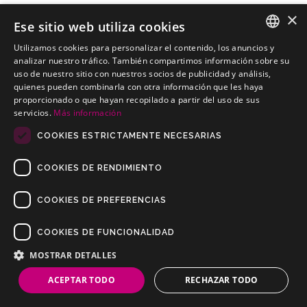
×
Ese sitio web utiliza cookies
Utilizamos cookies para personalizar el contenido, los anuncios y
HYUNDAI Trajet Monovolumen
SPANISH
analizar nuestro tráfico. También compartimos información sobre su
Kits electricos económicos para HYUNDAI Trajet Monovolumen
uso de nuestro sitio con nuestros socios de publicidad y análisis,
PORTUGUESE
quienes pueden combinarla con otra información que les haya
proporcionado o que hayan recopilado a partir del uso de sus
servicios.
Más información
COOKIES ESTRICTAMENTE NECESARIAS
COOKIES DE RENDIMIENTO
COOKIES DE PREFERENCIAS
COOKIES DE FUNCIONALIDAD
Copyrights © 2019 Todos los Derechos Reservados Dilusur, S.L.
Condiciones de Venta
/
Condiciones de Devolución
/
Aviso Legal
/
MOSTRAR DETALLES
Política de Privacidad
/
Política de Cookies
ACEPTAR TODO
RECHAZAR TODO