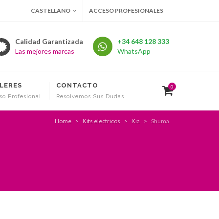
CASTELLANO
ACCESO PROFESIONALES
Calidad Garantizada
+34 648 128 333
Las mejores marcas
WhatsApp
LERES
CONTACTO
0
so Profesional
Resolvemos Sus Dudas
Home
Kits electricos
Kia
Shuma