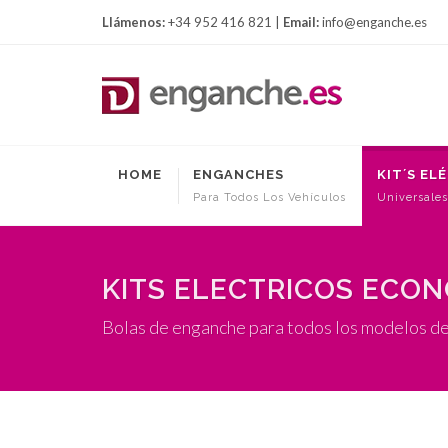
Llámenos:
+34 952 416 821 |
Email:
info@enganche.es
HOME
ENGANCHES
KIT´S EL
Para Todos Los Vehículos
Universales
KITS ELECTRICOS ECO
Bolas de enganche para todos los modelos d