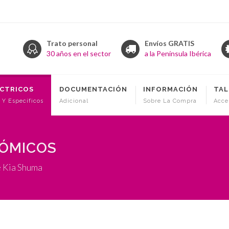
Trato personal
Envíos GRATIS
30 años en el sector
a la Península Ibérica
ÉCTRICOS
DOCUMENTACIÓN
INFORMACIÓN
TAL
 Y Específicos
Adicional
Sobre La Compra
Acce
NÓMICOS
e Kia Shuma