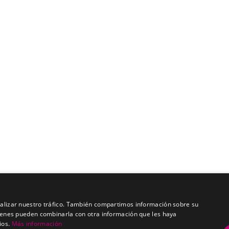
analizar nuestro tráfico. También compartimos información sobre su
quienes pueden combinarla con otra información que les haya
ios.
Más información