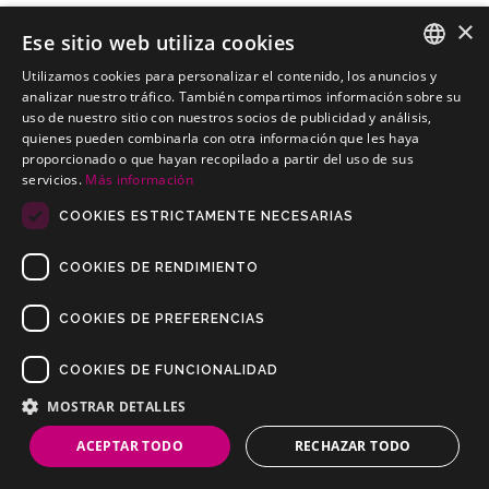
×
Ese sitio web utiliza cookies
Utilizamos cookies para personalizar el contenido, los anuncios y
LANCIA Phedra Monovolumen
SPANISH
analizar nuestro tráfico. También compartimos información sobre su
Kits electricos económicos para LANCIA Phedra Monovolumen
uso de nuestro sitio con nuestros socios de publicidad y análisis,
PORTUGUESE
quienes pueden combinarla con otra información que les haya
proporcionado o que hayan recopilado a partir del uso de sus
servicios.
Más información
COOKIES ESTRICTAMENTE NECESARIAS
COOKIES DE RENDIMIENTO
COOKIES DE PREFERENCIAS
COOKIES DE FUNCIONALIDAD
Copyrights © 2019 Todos los Derechos Reservados Dilusur, S.L.
Condiciones de Venta
/
Condiciones de Devolución
/
Aviso Legal
/
MOSTRAR DETALLES
Política de Privacidad
/
Política de Cookies
ACEPTAR TODO
RECHAZAR TODO