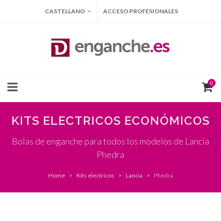
CASTELLANO
ACCESO PROFESIONALES
0
KITS ELECTRICOS ECONÓMICOS
Bolas de enganche para todos los modelos de Lancia
Phedra
Home
Kits electricos
Lancia
Phedra