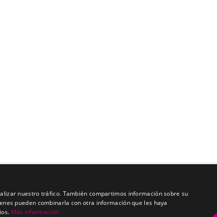
analizar nuestro tráfico. También compartimos información sobre su
quienes pueden combinarla con otra información que les haya
ios.
Más información