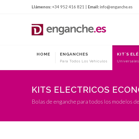
Llámenos:
+34 952 416 821 |
Email:
info@enganche.es
HOME
ENGANCHES
KIT´S EL
Para Todos Los Vehículos
Universales
KITS ELECTRICOS ECO
Bolas de enganche para todos los modelos de