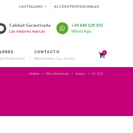
CASTELLANO
ACCESO PROFESIONALES
Calidad Garantizada
+34 648 128 333
Las mejores marcas
WhatsApp
LERES
CONTACTO
0
so Profesional
Resolvemos Sus Dudas
Home
Kits electricos
Lexus
Rx 300