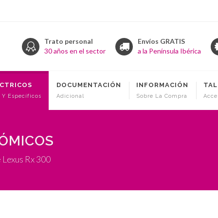
Trato personal
Envíos GRATIS
30 años en el sector
a la Península Ibérica
ÉCTRICOS
DOCUMENTACIÓN
INFORMACIÓN
TAL
 Y Específicos
Adicional
Sobre La Compra
Acce
NÓMICOS
 Lexus Rx 300