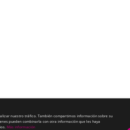
analizar nuestro tráfico. También compartimos información sobre su
quienes pueden combinarla con otra información que les haya
ios.
Más información