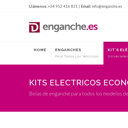
Llámenos:
+34 952 416 821 |
Email:
info@enganche.es
HOME
ENGANCHES
KIT´S EL
Para Todos Los Vehículos
Universales
KITS ELECTRICOS ECO
Bolas de enganche para todos los modelos d