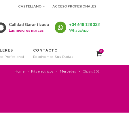
CASTELLANO
ACCESO PROFESIONALES
Calidad Garantizada
+34 648 128 333
Las mejores marcas
WhatsApp
LERES
CONTACTO
0
so Profesional
Resolvemos Sus Dudas
Home
Kits electricos
Mercedes
Chasis 202