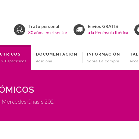
Trato personal
Envíos GRATIS
30 años en el sector
a la Península Ibérica
ÉCTRICOS
DOCUMENTACIÓN
INFORMACIÓN
TAL
 Y Específicos
Adicional
Sobre La Compra
Acce
NÓMICOS
e Mercedes Chasis 202