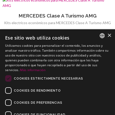
MERCEDES Clase A Turismo AMG
Kits electricos económicos para MERCEDES Clase A Turismo AMG
×
Ese sitio web utiliza cookies
Utilizamos cookies para personalizar el contenido, los anuncios y
SPANISH
analizar nuestro tráfico. También compartimos información sobre su
uso de nuestro sitio con nuestros socios de publicidad y análisis,
MERCEDES Clase A Turismo AMG-Line
PORTUGUESE
quienes pueden combinarla con otra información que les haya
Kits electricos económicos para MERCEDES Clase A Turismo
proporcionado o que hayan recopilado a partir del uso de sus
AMG-Line
servicios.
Más información
COOKIES ESTRICTAMENTE NECESARIAS
COOKIES DE RENDIMIENTO
COOKIES DE PREFERENCIAS
COOKIES DE FUNCIONALIDAD