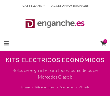
CASTELLANO
ACCESO PROFESIONALES
0
KITS ELECTRICOS ECONÓMICOS
Bolas de enganche para todos los modelos de
Mercedes Clase b
Home
Kits electricos
Mercedes
Clase b