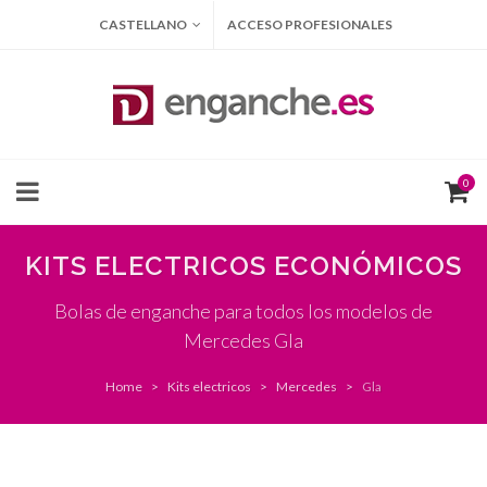
CASTELLANO
ACCESO PROFESIONALES
0
KITS ELECTRICOS ECONÓMICOS
Bolas de enganche para todos los modelos de
Mercedes Gla
Home
Kits electricos
Mercedes
Gla