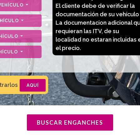
VEHÍCULO
El cliente debe de verificar la
documentación de su vehículo
EHÍCULO
La documentacion adicional q
requieran las ITV, de su
EHÍCULO
localidad no estaran incluidas 
el precio.
EHÍCULO
trarlos
AQUÍ
BUSCAR ENGANCHES