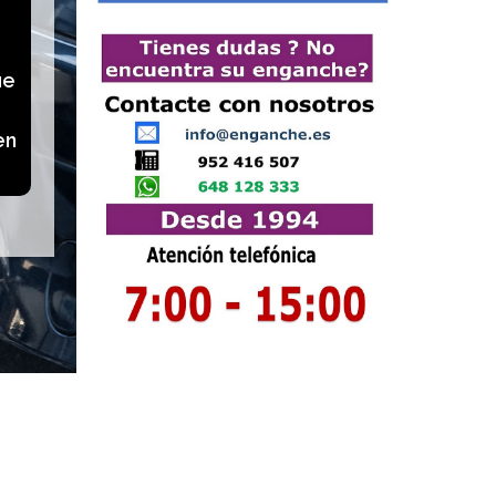
ue
en