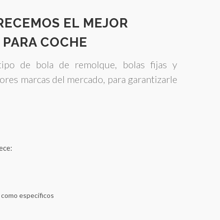
FRECEMOS EL MEJOR
 PARA COCHE
ipo de bola de remolque, bolas fijas y
ores marcas del mercado, para garantizarle
ece:
s como específicos