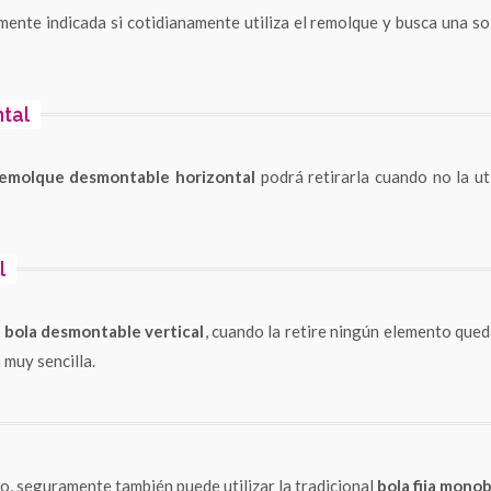
lmente indicada si cotidianamente utiliza el remolque y busca una s
tal
remolque desmontable horizontal
podrá retirarla cuando no la ut
l
bola desmontable vertical
, cuando la retire ningún elemento queda
 muy sencilla.
no, seguramente también puede utilizar la tradicional
bola fija mono