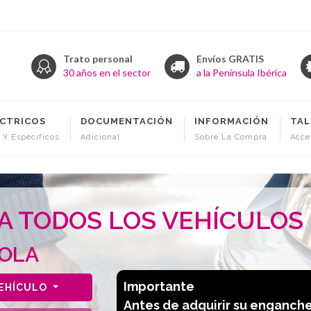
Trato personal
Envíos GRATIS
30 años en el sector
a la Península Ibérica
ÉCTRICOS
DOCUMENTACIÓN
INFORMACIÓN
TAL
 Y Específicos
Adicional
Sobre La Compra
Acce
 TODOS LOS VEHÍCULOS
BOLA
Importante
VEHÍCULO
Antes de adquirir su enganch