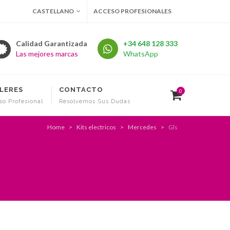
CASTELLANO
ACCESO PROFESIONALES
Calidad Garantizada
+34 648 128 333
Las mejores marcas
WhatsApp
LERES
CONTACTO
0
so Profesional
Resolvemos Sus Dudas
Home
Kits electricos
Mercedes
Gls