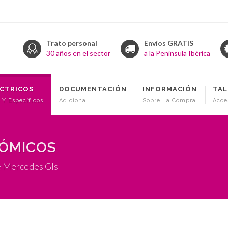
Trato personal
Envíos GRATIS
30 años en el sector
a la Península Ibérica
ÉCTRICOS
DOCUMENTACIÓN
INFORMACIÓN
TAL
 Y Específicos
Adicional
Sobre La Compra
Acce
NÓMICOS
e Mercedes Gls