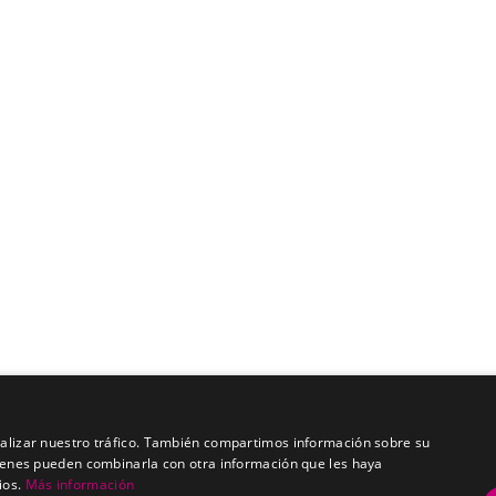
analizar nuestro tráfico. También compartimos información sobre su
quienes pueden combinarla con otra información que les haya
ios.
Más información