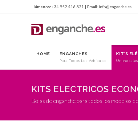
Llámenos:
+34 952 416 821 |
Email:
info@enganche.es
HOME
ENGANCHES
KIT´S EL
Para Todos Los Vehículos
Universales
KITS ELECTRICOS ECO
Bolas de enganche para todos los modelos d