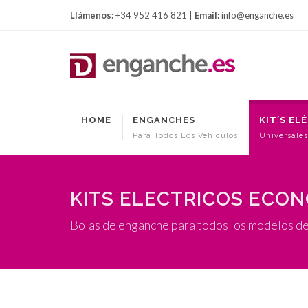
Llámenos:
+34 952 416 821 |
Email:
info@enganche.es
HOME
ENGANCHES
KIT´S EL
Para Todos Los Vehículos
Universales
KITS ELECTRICOS ECO
Bolas de enganche para todos los modelos d