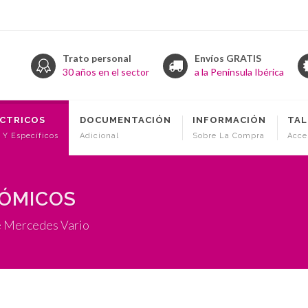
Trato personal
Envíos GRATIS
30 años en el sector
a la Península Ibérica
ÉCTRICOS
DOCUMENTACIÓN
INFORMACIÓN
TAL
 Y Específicos
Adicional
Sobre La Compra
Acce
NÓMICOS
e Mercedes Vario