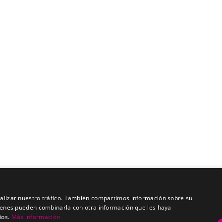
analizar nuestro tráfico. También compartimos información sobre su
quienes pueden combinarla con otra información que les haya
ios.
Más información