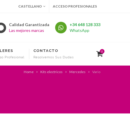
CASTELLANO
ACCESO PROFESIONALES
Calidad Garantizada
+34 648 128 333
Las mejores marcas
WhatsApp
LERES
CONTACTO
0
so Profesional
Resolvemos Sus Dudas
Home
Kits electricos
Mercedes
Vario