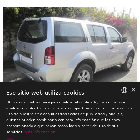
×
Ese sitio web utiliza cookies
Utilizamos cookies para personalizar el contenido, los anuncios y
SPANISH
analizar nuestro tráfico. También compartimos información sobre su
uso de nuestro sitio con nuestros socios de publicidad y análisis,
NISSAN Pathfinder Todoterreno
PORTUGUESE
quienes pueden combinarla con otra información que les haya
Kits electricos económicos para NISSAN Pathfinder Todoterreno
proporcionado o que hayan recopilado a partir del uso de sus
servicios.
Más información