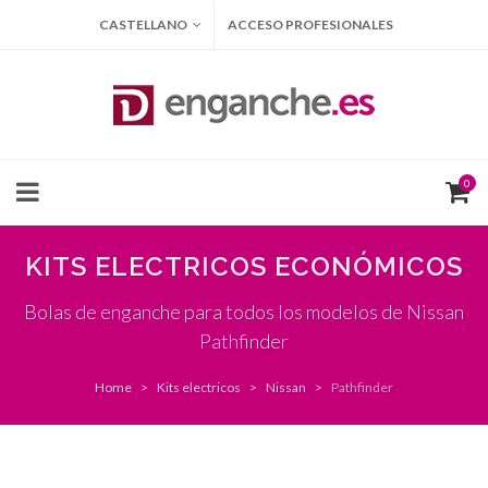
CASTELLANO
ACCESO PROFESIONALES
0
KITS ELECTRICOS ECONÓMICOS
Bolas de enganche para todos los modelos de Nissan
Pathfinder
Home
Kits electricos
Nissan
Pathfinder