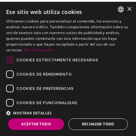
×
Ese sitio web utiliza cookies
Utilizamos cookies para personalizar el contenido, los anuncios y
OPEL Agila Turismo
SPANISH
analizar nuestro tráfico. También compartimos información sobre su
Kits electricos económicos para OPEL Agila Turismo
uso de nuestro sitio con nuestros socios de publicidad y análisis,
PORTUGUESE
quienes pueden combinarla con otra información que les haya
proporcionado o que hayan recopilado a partir del uso de sus
servicios.
Más información
COOKIES ESTRICTAMENTE NECESARIAS
COOKIES DE RENDIMIENTO
COOKIES DE PREFERENCIAS
COOKIES DE FUNCIONALIDAD
Copyrights © 2019 Todos los Derechos Reservados Dilusur, S.L.
Condiciones de Venta
/
Condiciones de Devolución
/
Aviso Legal
/
MOSTRAR DETALLES
Política de Privacidad
/
Política de Cookies
ACEPTAR TODO
RECHAZAR TODO