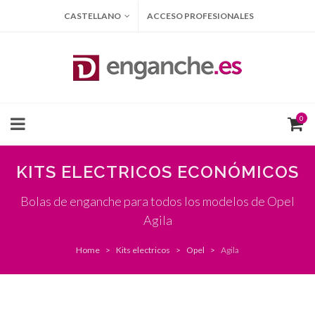
CASTELLANO
ACCESO PROFESIONALES
0
KITS ELECTRICOS ECONÓMICOS
Bolas de enganche para todos los modelos de Opel
Agila
Home
Kits electricos
Opel
Agila