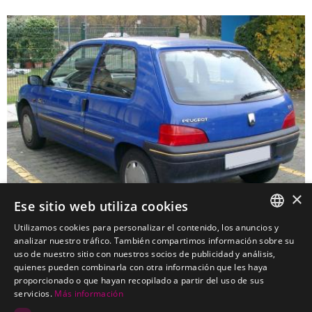
×
Ese sitio web utiliza cookies
Utilizamos cookies para personalizar el contenido, los anuncios y
SPANISH
analizar nuestro tráfico. También compartimos información sobre su
uso de nuestro sitio con nuestros socios de publicidad y análisis,
PEUGEOT 106 Turismo
PORTUGUESE
quienes pueden combinarla con otra información que les haya
Kits electricos económicos para PEUGEOT 106 Turismo
proporcionado o que hayan recopilado a partir del uso de sus
servicios.
Más información