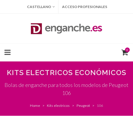
CASTELLANO
ACCESO PROFESIONALES
0
KITS ELECTRICOS ECONÓMICOS
Bolas de enganche para todos los modelos de Peugeot
106
Home
Kits electricos
Peugeot
106