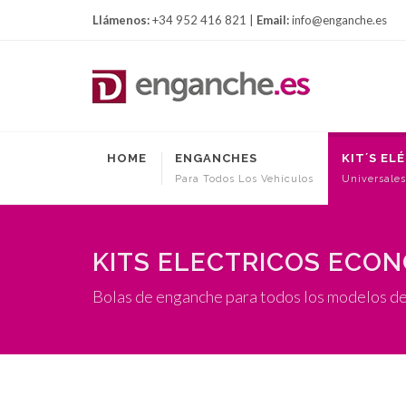
Llámenos:
+34 952 416 821 |
Email:
info@enganche.es
HOME
ENGANCHES
KIT´S EL
Para Todos Los Vehículos
Universales
KITS ELECTRICOS ECO
Bolas de enganche para todos los modelos d