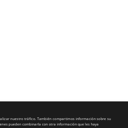
analizar nuestro tráfico. También compartimos información sobre su
quienes pueden combinarla con otra información que les haya