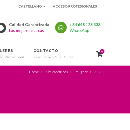
CASTELLANO
ACCESO PROFESIONALES
Calidad Garantizada
+34 648 128 333
Las mejores marcas
WhatsApp
LERES
CONTACTO
0
so Profesional
Resolvemos Sus Dudas
Home
Kits electricos
Peugeot
607