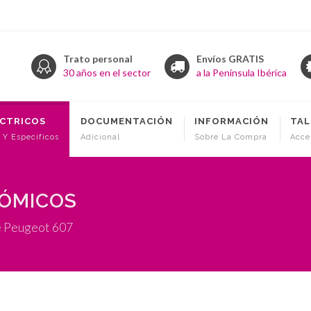
Trato personal
Envíos GRATIS
30 años en el sector
a la Península Ibérica
ÉCTRICOS
DOCUMENTACIÓN
INFORMACIÓN
TAL
 Y Específicos
Adicional
Sobre La Compra
Acce
NÓMICOS
e Peugeot 607