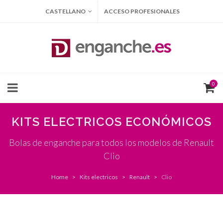
CASTELLANO
ACCESO PROFESIONALES
0
KITS ELECTRICOS ECONÓMICOS
Bolas de enganche para todos los modelos de Renault
Clio
Home
Kits electricos
Renault
Clio