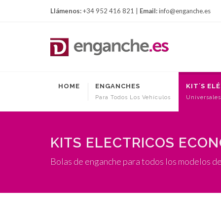
Llámenos:
+34 952 416 821 |
Email:
info@enganche.es
HOME
ENGANCHES
KIT´S EL
Para Todos Los Vehículos
Universales
KITS ELECTRICOS ECO
Bolas de enganche para todos los modelos d