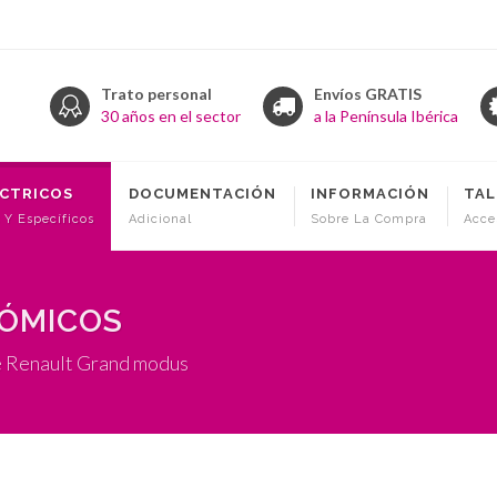
Trato personal
Envíos GRATIS
30 años en el sector
a la Península Ibérica
ÉCTRICOS
DOCUMENTACIÓN
INFORMACIÓN
TAL
 Y Específicos
Adicional
Sobre La Compra
Acce
NÓMICOS
e Renault Grand modus