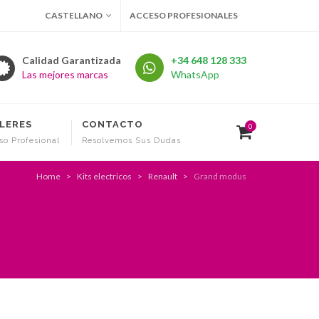
CASTELLANO
ACCESO PROFESIONALES
Calidad Garantizada
+34 648 128 333
Las mejores marcas
WhatsApp
LERES
CONTACTO
0
so Profesional
Resolvemos Sus Dudas
Home
Kits electricos
Renault
Grand modus