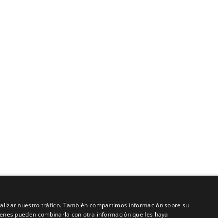
analizar nuestro tráfico. También compartimos información sobre su
quienes pueden combinarla con otra información que les haya