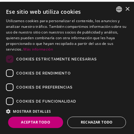
×
Ese sitio web utiliza cookies
Utilizamos cookies para personalizar el contenido, los anuncios y
SKODA Praktic Furgoneta
SPANISH
analizar nuestro tráfico. También compartimos información sobre su
Kits electricos económicos para SKODA Praktic Furgoneta
uso de nuestro sitio con nuestros socios de publicidad y análisis,
PORTUGUESE
quienes pueden combinarla con otra información que les haya
proporcionado o que hayan recopilado a partir del uso de sus
servicios.
Más información
COOKIES ESTRICTAMENTE NECESARIAS
COOKIES DE RENDIMIENTO
COOKIES DE PREFERENCIAS
COOKIES DE FUNCIONALIDAD
Copyrights © 2019 Todos los Derechos Reservados Dilusur, S.L.
Condiciones de Venta
/
Condiciones de Devolución
/
Aviso Legal
/
MOSTRAR DETALLES
Política de Privacidad
/
Política de Cookies
ACEPTAR TODO
RECHAZAR TODO