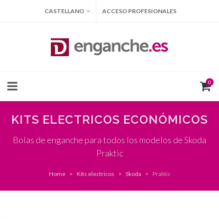
CASTELLANO
ACCESO PROFESIONALES
0
KITS ELECTRICOS ECONÓMICOS
Bolas de enganche para todos los modelos de Skoda
Praktic
Home
Kits electricos
Skoda
Praktic