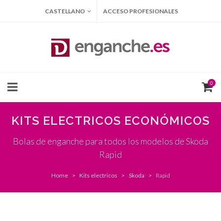
CASTELLANO
ACCESO PROFESIONALES
0
KITS ELECTRICOS ECONÓMICOS
Bolas de enganche para todos los modelos de Skoda
Rapid
Home
Kits electricos
Skoda
Rapid