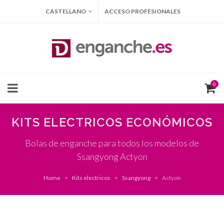
CASTELLANO
ACCESO PROFESIONALES
0
KITS ELECTRICOS ECONÓMICOS
Bolas de enganche para todos los modelos de
Ssangyong Actyon
Home
Kits electricos
Ssangyong
Actyon