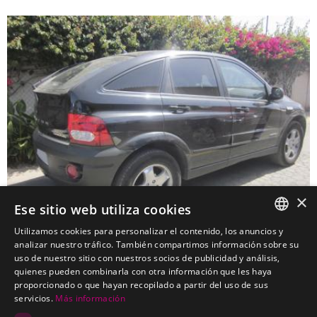
×
Ese sitio web utiliza cookies
Utilizamos cookies para personalizar el contenido, los anuncios y
SPANISH
analizar nuestro tráfico. También compartimos información sobre su
uso de nuestro sitio con nuestros socios de publicidad y análisis,
SSANGYONG Actyon Todo Terreno
PORTUGUESE
quienes pueden combinarla con otra información que les haya
Kits electricos económicos para SSANGYONG Actyon Todo
proporcionado o que hayan recopilado a partir del uso de sus
Terreno
servicios.
Más información