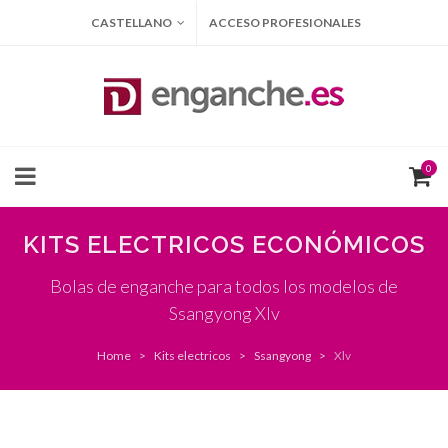
CASTELLANO
ACCESO PROFESIONALES
0
KITS ELECTRICOS ECONÓMICOS
Bolas de enganche para todos los modelos de
Ssangyong Xlv
Home
Kits electricos
Ssangyong
Xlv