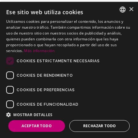
×
Ese sitio web utiliza cookies
Utilizamos cookies para personalizar el contenido, los anuncios y
SSANGYONG XLV SUV
SPANISH
analizar nuestro tráfico. También compartimos información sobre su
Kits electricos económicos para SSANGYONG XLV SUV
uso de nuestro sitio con nuestros socios de publicidad y análisis,
PORTUGUESE
quienes pueden combinarla con otra información que les haya
proporcionado o que hayan recopilado a partir del uso de sus
servicios.
Más información
COOKIES ESTRICTAMENTE NECESARIAS
COOKIES DE RENDIMIENTO
COOKIES DE PREFERENCIAS
COOKIES DE FUNCIONALIDAD
Copyrights © 2019 Todos los Derechos Reservados Dilusur, S.L.
Condiciones de Venta
/
Condiciones de Devolución
/
Aviso Legal
/
MOSTRAR DETALLES
Política de Privacidad
/
Política de Cookies
ACEPTAR TODO
RECHAZAR TODO