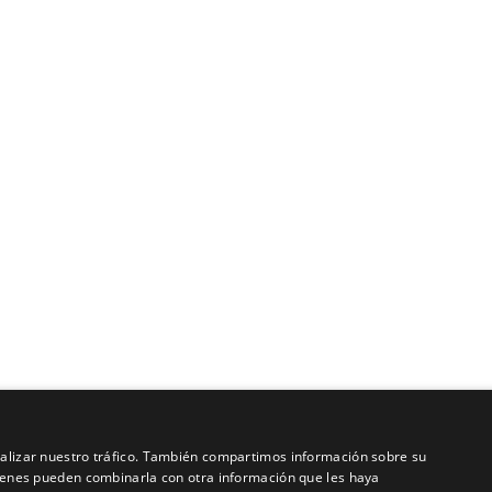
analizar nuestro tráfico. También compartimos información sobre su
quienes pueden combinarla con otra información que les haya