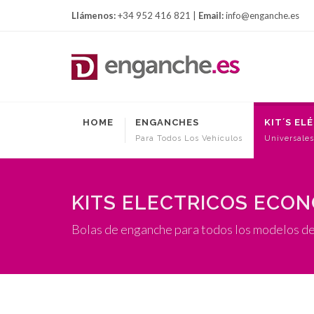
Llámenos:
+34 952 416 821 |
Email:
info@enganche.es
HOME
ENGANCHES
KIT´S EL
Para Todos Los Vehículos
Universales
KITS ELECTRICOS ECO
Bolas de enganche para todos los modelos d