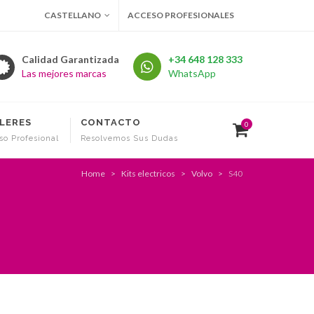
CASTELLANO
ACCESO PROFESIONALES
Calidad Garantizada
+34 648 128 333
Las mejores marcas
WhatsApp
LERES
CONTACTO
0
so Profesional
Resolvemos Sus Dudas
Home
Kits electricos
Volvo
S40