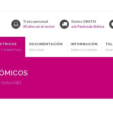
Trato personal
Envíos GRATIS
30 años en el sector
a la Península Ibérica
ÉCTRICOS
DOCUMENTACIÓN
INFORMACIÓN
TAL
 Y Específicos
Adicional
Sobre La Compra
Acce
NÓMICOS
e Volvo S40