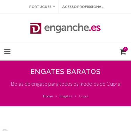
PORTUGUÊS
ACESSO PROFISSIONAL
0
ENGATES BARATOS
Bolas de engate para todos os modelos de Cupra
Home
Engates
Cupra