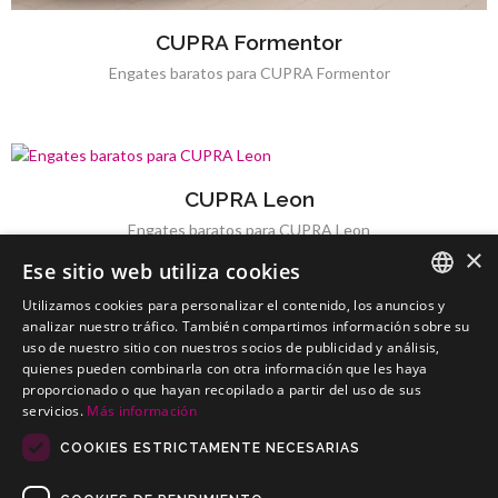
CUPRA Formentor
Engates baratos para CUPRA Formentor
CUPRA Leon
Engates baratos para CUPRA Leon
×
Ese sitio web utiliza cookies
Utilizamos cookies para personalizar el contenido, los anuncios y
SPANISH
analizar nuestro tráfico. También compartimos información sobre su
uso de nuestro sitio con nuestros socios de publicidad y análisis,
CUPRA Terramar
PORTUGUESE
quienes pueden combinarla con otra información que les haya
Engates baratos para CUPRA Terramar
proporcionado o que hayan recopilado a partir del uso de sus
servicios.
Más información
COOKIES ESTRICTAMENTE NECESARIAS