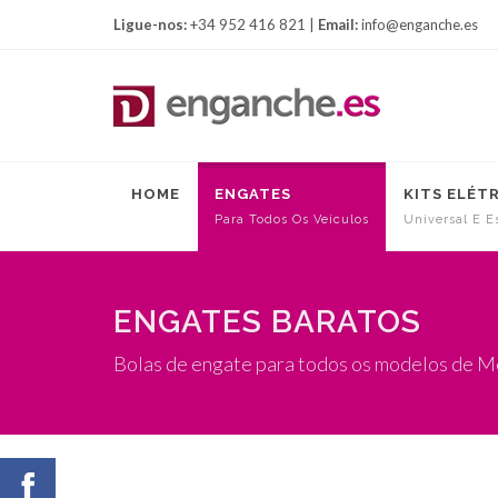
Ligue-nos:
+34 952 416 821 |
Email:
info@enganche.es
HOME
ENGATES
KITS ELÉT
Para Todos Os Veículos
Universal E E
ENGATES BARATOS
Bolas de engate para todos os modelos de 