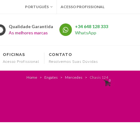
PORTUGUÊS
ACESSO PROFISSIONAL
Qualidade Garantida
+34 648 128 333
As melhores marcas
WhatsApp
OFICINAS
CONTATO
Acesso Profissional
Resolvemos Suas Dúvidas
Home
Engates
Mercedes
Chasis 124
0