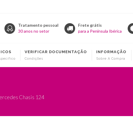
Tratamento pessoal
Frete grátis
30 anos no setor
para a Península Ibérica
RICOS
VERIFICAR DOCUMENTAÇÃO
INFORMAÇÃO
specífico
Condições
Sobre A Compra
Mercedes Chasis 124