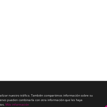
analizar nuestro tráfico. También compartimos información sobre su
quienes pueden combinarla con otra información que les haya
ios.
Más información