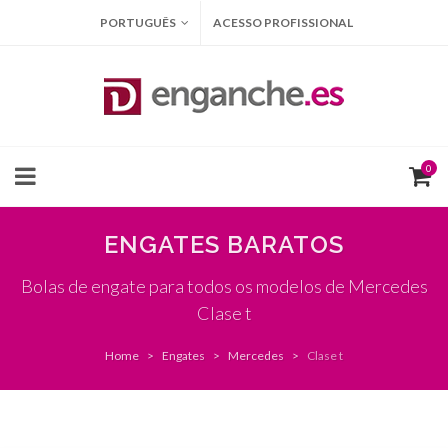
PORTUGUÊS
ACESSO PROFISSIONAL
0
ENGATES BARATOS
Bolas de engate para todos os modelos de Mercedes
Clase t
Home
Engates
Mercedes
Clase t