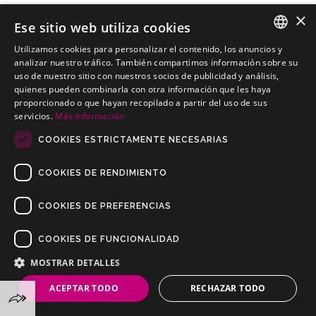
×
Ese sitio web utiliza cookies
Utilizamos cookies para personalizar el contenido, los anuncios y
MERCEDES Clase T Furgoneta(Tipo MFK)
SPANISH
analizar nuestro tráfico. También compartimos información sobre su
Engates baratos para MERCEDES Clase T Furgoneta(Tipo MFK)
uso de nuestro sitio con nuestros socios de publicidad y análisis,
PORTUGUESE
quienes pueden combinarla con otra información que les haya
proporcionado o que hayan recopilado a partir del uso de sus
servicios.
Más información
COOKIES ESTRICTAMENTE NECESARIAS
COOKIES DE RENDIMIENTO
COOKIES DE PREFERENCIAS
COOKIES DE FUNCIONALIDAD
Copyrights © 2019 Todos os direitos reservados Dilusur, S.L.
Condições de venda
/
Condições de Devolução
/
aviso-legal
/
MOSTRAR DETALLES
Política de privacidade
/
Política de Cookies
ACEPTAR TODO
RECHAZAR TODO