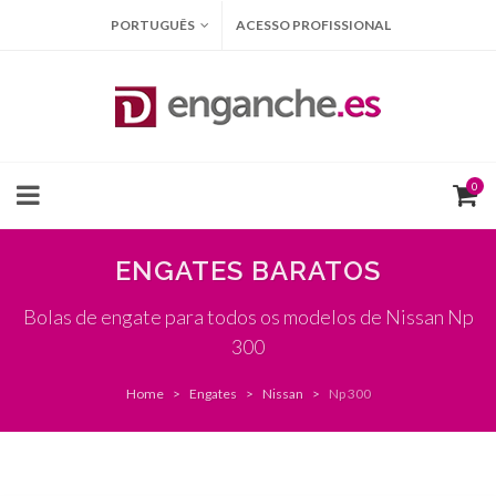
PORTUGUÊS
ACESSO PROFISSIONAL
0
ENGATES BARATOS
Bolas de engate para todos os modelos de Nissan Np
300
Home
Engates
Nissan
Np 300