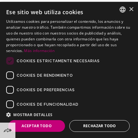
×
Ese sitio web utiliza cookies
Utilizamos cookies para personalizar el contenido, los anuncios y
NISSAN NP 300 Pick-up
SPANISH
analizar nuestro tráfico. También compartimos información sobre su
Engates baratos para NISSAN NP 300 Pick-up
uso de nuestro sitio con nuestros socios de publicidad y análisis,
PORTUGUESE
quienes pueden combinarla con otra información que les haya
proporcionado o que hayan recopilado a partir del uso de sus
servicios.
Más información
COOKIES ESTRICTAMENTE NECESARIAS
COOKIES DE RENDIMIENTO
COOKIES DE PREFERENCIAS
COOKIES DE FUNCIONALIDAD
Copyrights © 2019 Todos os direitos reservados Dilusur, S.L.
Condições de venda
/
Condições de Devolução
/
aviso-legal
/
MOSTRAR DETALLES
Política de privacidade
/
Política de Cookies
ACEPTAR TODO
RECHAZAR TODO