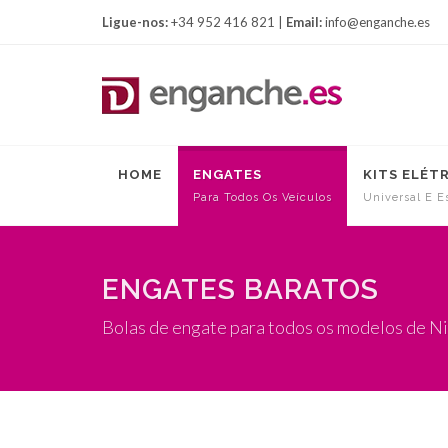
Ligue-nos:
+34 952 416 821 |
Email:
info@enganche.es
HOME
ENGATES
KITS ELÉT
Para Todos Os Veículos
Universal E E
ENGATES BARATOS
Bolas de engate para todos os modelos de N