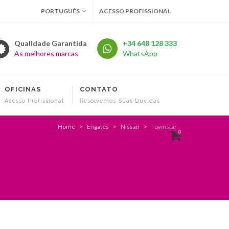
PORTUGUÊS
ACESSO PROFISSIONAL
Qualidade Garantida
+34 648 128 333
As melhores marcas
WhatsApp
OFICINAS
CONTATO
Acesso Profissional
Resolvemos Suas Dúvidas
Home
Engates
Nissan
Townstar
0