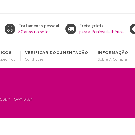
Tratamento pessoal
Frete grátis
30 anos no setor
para a Península Ibérica
RICOS
VERIFICAR DOCUMENTAÇÃO
INFORMAÇÃO
specífico
Condições
Sobre A Compra
issan Townstar