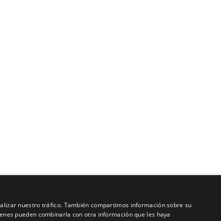
analizar nuestro tráfico. También compartimos información sobre su
quienes pueden combinarla con otra información que les haya