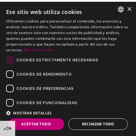
×
Ese sitio web utiliza cookies
Utilizamos cookies para personalizar el contenido, los anuncios y
SANTANA Anibal Todo Terreno
SPANISH
analizar nuestro tráfico. También compartimos información sobre su
Engates baratos para SANTANA Anibal Todo Terreno
uso de nuestro sitio con nuestros socios de publicidad y análisis,
PORTUGUESE
quienes pueden combinarla con otra información que les haya
proporcionado o que hayan recopilado a partir del uso de sus
servicios.
Más información
COOKIES ESTRICTAMENTE NECESARIAS
COOKIES DE RENDIMIENTO
COOKIES DE PREFERENCIAS
COOKIES DE FUNCIONALIDAD
Copyrights © 2019 Todos os direitos reservados Dilusur, S.L.
Condições de venda
/
Condições de Devolução
/
aviso-legal
/
MOSTRAR DETALLES
Política de privacidade
/
Política de Cookies
ACEPTAR TODO
RECHAZAR TODO