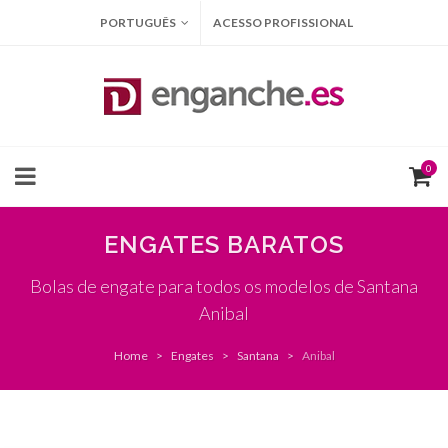
PORTUGUÊS
ACESSO PROFISSIONAL
0
ENGATES BARATOS
Bolas de engate para todos os modelos de Santana
Anibal
Home
Engates
Santana
Anibal