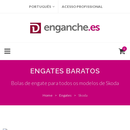
PORTUGUÊS
ACESSO PROFISSIONAL
0
ENGATES BARATOS
Bolas de engate para todos os modelos de Skoda
Home
Engates
Skoda