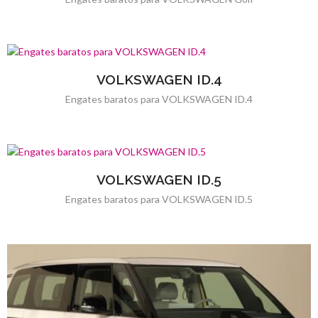
VOLKSWAGEN ID.4
Engates baratos para VOLKSWAGEN ID.4
VOLKSWAGEN ID.5
Engates baratos para VOLKSWAGEN ID.5