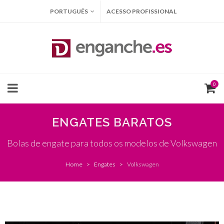
PORTUGUÊS
ACESSO PROFISSIONAL
0
ENGATES BARATOS
Bolas de engate para todos os modelos de Volkswagen
Home
Engates
Volkswagen