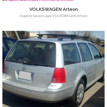
VOLKSWAGEN Arteon
Engates baratos para VOLKSWAGEN Arteon