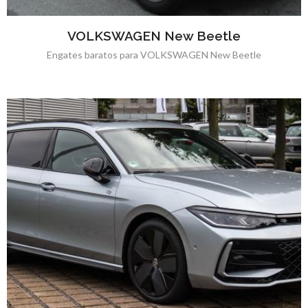
VOLKSWAGEN New Beetle
Engates baratos para VOLKSWAGEN New Beetle