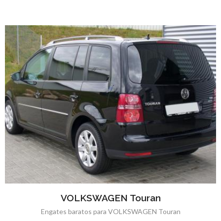
VOLKSWAGEN Touran
Engates baratos para VOLKSWAGEN Touran