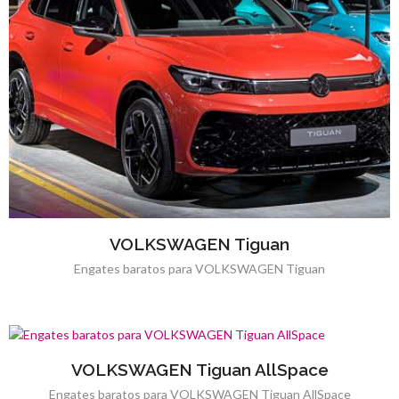
VOLKSWAGEN Tiguan
Engates baratos para VOLKSWAGEN Tiguan
VOLKSWAGEN Tiguan AllSpace
Engates baratos para VOLKSWAGEN Tiguan AllSpace