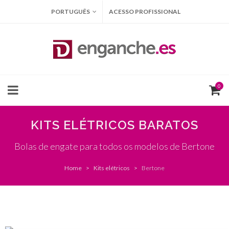
PORTUGUÊS
ACESSO PROFISSIONAL
0
KITS ELÉTRICOS BARATOS
Bolas de engate para todos os modelos de Bertone
Home
Kits elétricos
Bertone