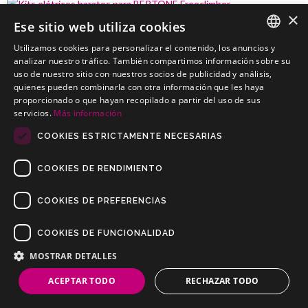
×
Ese sitio web utiliza cookies
BERTONE Freeclimber
Utilizamos cookies para personalizar el contenido, los anuncios y
Kits elétricos baratos para BERTONE Freeclimber
SPANISH
analizar nuestro tráfico. También compartimos información sobre su
uso de nuestro sitio con nuestros socios de publicidad y análisis,
PORTUGUESE
quienes pueden combinarla con otra información que les haya
proporcionado o que hayan recopilado a partir del uso de sus
servicios.
Más información
COOKIES ESTRICTAMENTE NECESARIAS
COOKIES DE RENDIMIENTO
COOKIES DE PREFERENCIAS
COOKIES DE FUNCIONALIDAD
Copyrights © 2019 Todos os direitos reservados Dilusur, S.L.
Condições de venda
/
Condições de Devolução
/
aviso-legal
/
MOSTRAR DETALLES
Política de privacidade
/
Política de Cookies
ACEPTAR TODO
RECHAZAR TODO