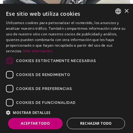
×
Ese sitio web utiliza cookies
Utilizamos cookies para personalizar el contenido, los anuncios y
SPANISH
analizar nuestro tráfico. También compartimos información sobre su
uso de nuestro sitio con nuestros socios de publicidad y análisis,
INFINITI QX30
PORTUGUESE
quienes pueden combinarla con otra información que les haya
Kits elétricos baratos para INFINITI QX30
proporcionado o que hayan recopilado a partir del uso de sus
servicios.
Más información
COOKIES ESTRICTAMENTE NECESARIAS
COOKIES DE RENDIMIENTO
COOKIES DE PREFERENCIAS
COOKIES DE FUNCIONALIDAD
Copyrights © 2019 Todos os direitos reservados Dilusur, S.L.
Condições de venda
/
Condições de Devolução
/
aviso-legal
/
MOSTRAR DETALLES
Política de privacidade
/
Política de Cookies
ACEPTAR TODO
RECHAZAR TODO